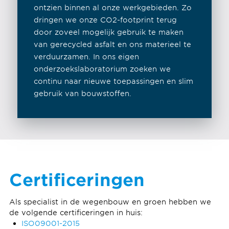
ontzien binnen al onze werkgebieden. Zo
dringen we onze CO2-footprint terug
door zoveel mogelijk gebruik te maken
van gerecycled asfalt en ons materieel te
verduurzamen. In ons eigen
onderzoekslaboratorium zoeken we
continu naar nieuwe toepassingen en slim
gebruik van bouwstoffen.
Certificeringen
Als specialist in de wegenbouw en groen hebben we
de volgende certificeringen in huis:
ISO09001-2015