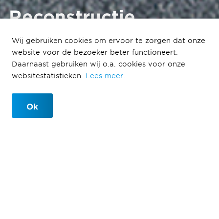
Reconstructie
Heemraadlaan
Wij gebruiken cookies om ervoor te zorgen dat onze
Spijkenisse
website voor de bezoeker beter functioneert.
Daarnaast gebruiken wij o.a. cookies voor onze
Een toekomstbestendige hoofdweg
websitestatistieken.
Lees meer
.
voor de Gemeente Nissewaard
Ok
Reconstructie Heemraadlaan
Spijkenisse
In het hart van Spijkenisse ligt de Heemraadlaan – een
drukke hoofdweg die dagelijks duizenden
weggebruikers bedient. Na jaren van intensief gebruik
was de weg toe aan vernieuwing. Aan ons de taak