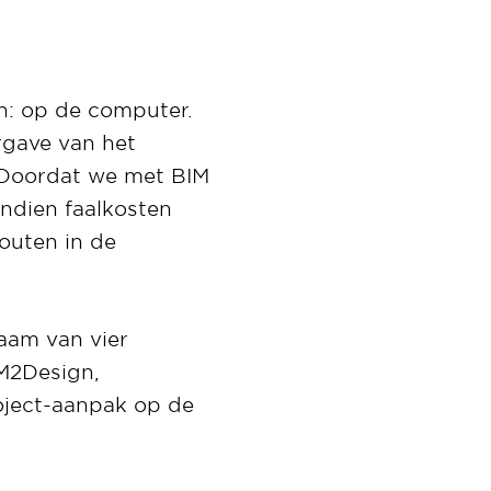
n: op de computer.
rgave van het
 Doordat we met BIM
ndien faalkosten
outen in de
aam van vier
IM2Design,
oject-aanpak op de