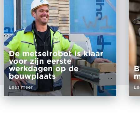
De metselrobot is klaar
voor zijn eerste
werkdagen op de
B
bouwplaats
m
Lees meer
Le