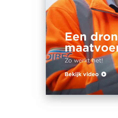
Een dron
maatvoe
Zo werkt het!
Bekijk video