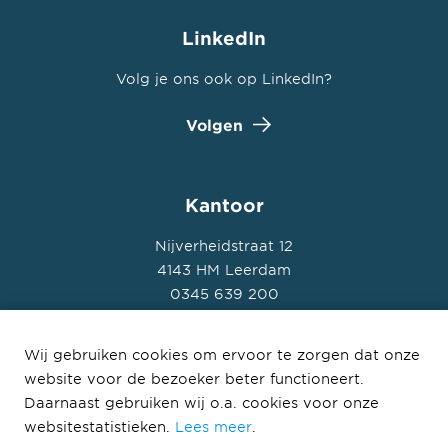
LinkedIn
Volg je ons ook op LinkedIn?
Volgen
Kantoor
Nijverheidstraat 12
4143 HM Leerdam
0345 639 200
Wij gebruiken cookies om ervoor te zorgen dat onze
website voor de bezoeker beter functioneert.
Daarnaast gebruiken wij o.a. cookies voor onze
© Ballast Nedam Infra Regionale Projecten B.V.
websitestatistieken.
Lees meer
.
Privacyverklaring Ballast Nedam
Disclaimer